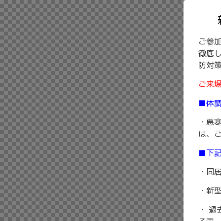
ご参
徹底
防対
ご来
■体
・悪寒
は、
■下
・同
・新
・ 