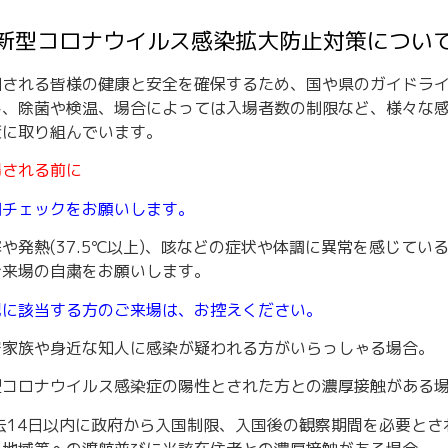
新型コロナウイルス感染拡大防止対策につい
加される皆様の健康と安全を確保するため、国や県のガイドラ
し、
除菌や検温、場合によっては入場者数の制限など、様々な
策に取り組んでいます。
場される前に
調チェックをお願いします。
や発熱(37.5℃以上)、咳などの症状や体調に異常を感じてい
ご来場の⾃粛をお願いします。
記に該当する⽅のご来場は、お控えください。
居家族や⾝近な知⼈に感染が疑われる⽅がいらっしゃる場合。
型コロナウイルス感染症の陽性とされた⽅との濃厚接触がある
過去14⽇以内に政府から⼊国制限、⼊国後の観察期間を必要とさ