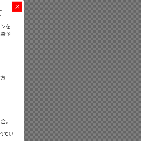
て
インを
感染予
る⽅
場合。
れてい