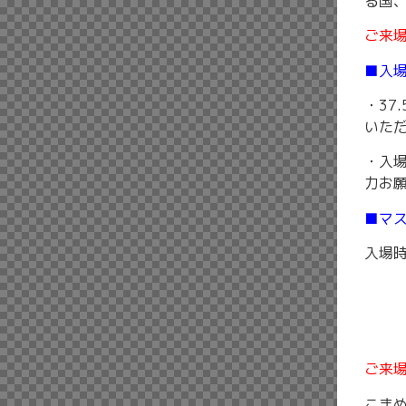
る国
ご来
■⼊
・37
いた
・⼊
⼒お
■マ
⼊場
ご来
こま