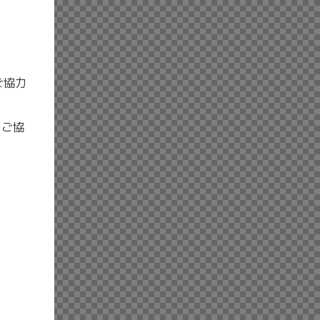
ご協⼒
にご協