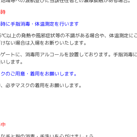
、地域等への渡航並びに当該在住者との濃厚接触がある場合。
場時
場時に⼿指消毒・体温測定を⾏います
.5℃以上の発熱や⾵邪症状等の不調がある場合や、体温測定に
だけない場合は⼊場をお断りいたします。
場ゲートに、消毒⽤アルコールを設置しております。⼿指消毒
願いします。
スクのご⽤意・着⽤をお願いします。
時、必ずマスクの着⽤をお願いします。
場中
めな⼿と指の消毒・⼿洗いを⼼がけましょう。